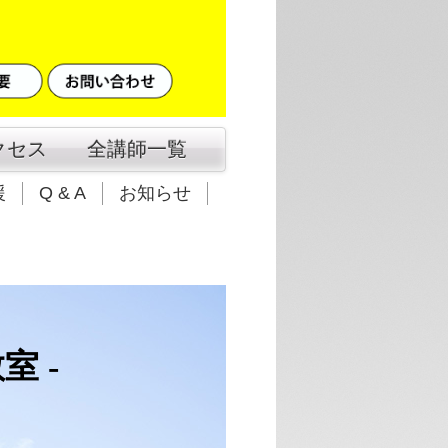
クセス
全講師一覧
援
Q & A
お知らせ
室 -
校