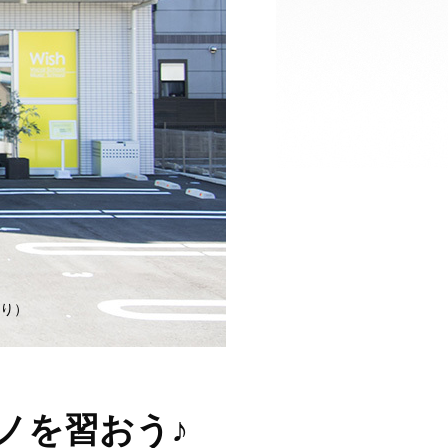
り）
アノを習おう♪